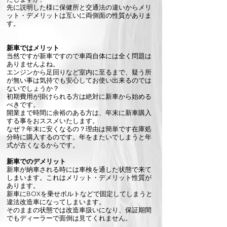
先に説明した様に保健所と交通法の違いからメリ
ット・デメリットは互いに両側面の性質がありま
す。
新車ではメリット
当然ですが新車ですので車両自体には全く問題は
ありませんよね。
エンジンから足回りなど室内に至るまで、疑う所
が無い事は気持でも安心してお使い出来るのでは
ないでしょうか？
初期費用が掛けられる方は絶対に新車から始める
べきです。
開業まで時間に余裕のある方は、年末に新車購入
する事をおススメいたします。​
なぜ？年末に安くなるの？理由は簡単です在庫処
分時に購入するのです。年をまたいでしまうと年
式が古くなるからです。
新車でのデメリット
新車が納車される時には車検を通した状態で来て
しまいます。これはメリット・デメリット性質が
あります。
新車にBOXを乗せボルトなどで固定してしまうと
違法改造車になってしまいます。
そのままの状態では改造車扱いになり、保証期間
でもディーラーで面倒は見てくれません。