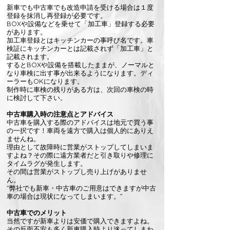
​新車でも中古車でも改造申請を受ける場合は１度
登録を抹消し再登録が必要です。
BOXや設備などを乗せて「加工車」登録する必要
があります。
加工車登録とはキッチンカーの事呼び名です。車
検証にキッチンカーとは記載されず「加工車」と
記載されます。
するとBOXや設備を搭載したままが、ノーマルと
なり車検に出す事が出来るようになります。ディ
ーラーもOKになります。
​​​制作時に車検の残りがある方は、次回の車検の時
に検討して下さい。
中古車購入時の注意点とアドバイス
中古車を購入する際のアドバイスは地元で買う事
の一択です！車両を遠方で購入は個人的にありえ
ませんね。
理由として故障時に営業がストップしてしまいま
すよね？その際に遠方業者だと引き取りや修理に
タイムラグが発生します。
​その間は営業がストップし売り上げがありませ
ん。
​”弊社でも新車・中古車のご用意はできますが中古
車の場合は現状になってしまいます。”
​​中古車でのメリット​
​当然ですが新車よりは安価で購入できますよね。
​その反面不安も多く新車購入時より迷ってしまわ