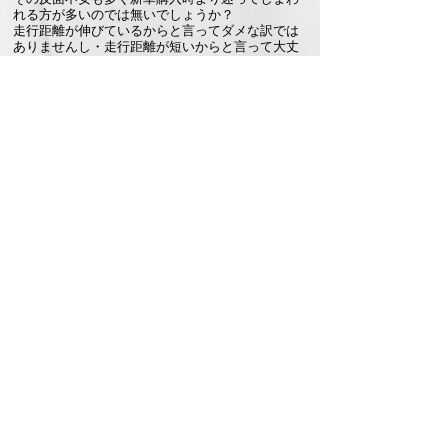
れる方が多いのでは無いでしょうか？
走行距離が伸びているからと言ってダメな訳では
ありませんし・走行距離が短いからと言って大丈
夫な訳でもありません。
これはハッキリ言って正解がありません。
中古車でのデメリット
中古車からキッチンカーを制作する際、軽トラッ
クは仕事で使われていた為サビや凹みなどが御座
います。
このサビや凹みがある車両を仮装する場合は板金
塗装の料金が加算されてしまいます。
HOME
助成金＆補助金
保健所申請
完成まで
８ナンバー取得