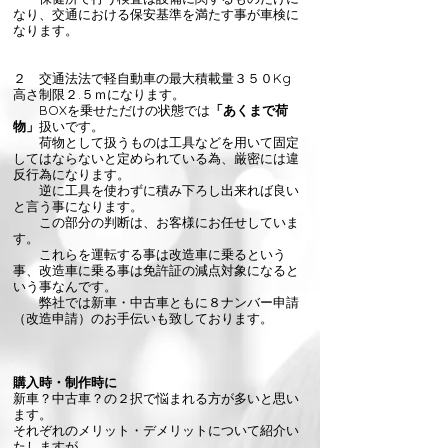
なり、交通における保安基準を満たす事が車検に
なります。
２ 交通法法で軽自動車の最大積載量３５０Kg
高さ制限２.５ｍになります。
BOXを乗せただけの状態では
「あくまで荷
物」
扱いです。
荷物として扱うものは工具などを用いて固定
してはならないと定められている為、厳密には違
反行為になります。
逆に工具を使わずに積み下ろし出来れば良い
と言う事になります。
この部分の判断は、お客様にお任せしていま
す。
これらを運転する事は改造車に乗るという
事、改造車に乗る事は免許証の減点対象になると
いう事なんです。
​ 弊社では新車・中古車ともに８ナンバー申請
（改造申請）のお手伝いも致しております。
購入時・制作時に
新車？中古車？の２択で悩まれる方が多いと思い
ます。
それぞれのメリット・デメリットについて紹介い
たしますが、