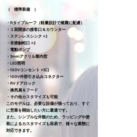
（ 標準装備 ）
・Rタイプルーフ（軽量設計で燃費に配慮）
・１面開放の接客口＆カウンター
・ステンレスシンク ×2
・非接触蛇口 ×2
・電動ポンプ
・3mmアクリル製内窓
・LED照明
・100Vコンセント ×3口
・100V外部引き込みコネクター
・RVドアロック
・換気扇＆フード
・その他カスタマイズも可能
このモデルは、必要な設備が揃っており、すぐ
に営業を開始したい方に最適です。
また、シンプルな外観のため、ラッピングや塗
装によるカスタマイズも容易で、様々な業態に
対応できます。