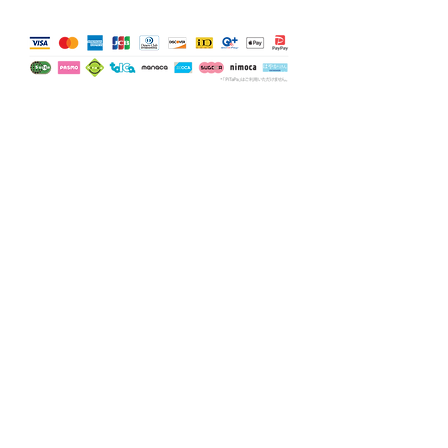
お問い合わせ
HOME
〒410-0301 静岡県沼津市宮本 85-60
TEL＆FAX
055-957-1648
e-mai
l
ohta-omkikaku@outlook.jp
静岡県公安委員会許可第４９１０７A０００４４８号
©2024 by Copyright All Rights Reserved.OMK-
Production。Wix.com で作成されました。