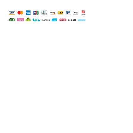
お問い合わせ
HOME
〒410-0301 静岡県沼津市宮本 85-60
TEL＆FAX
055-957-1648
e-mai
l
ohta-omkikaku@outlook.jp
静岡県公安委員会許可第４９１０７A０００４４８号
©2023 door OMK-Production. Gemaakt met Wix.com.