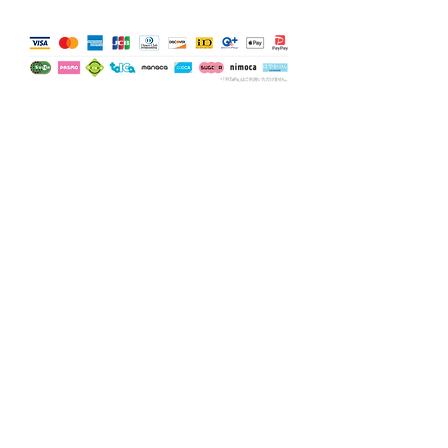
お問い合わせ
HOME
〒410-0301 静岡県沼津市宮本 85-60
TEL＆FAX
055-957-1648
e-mai
l
ohta-omkikaku@outlook.jp
静岡県公安委員会許可第４９１０７A０００４４８号
©2024 by Copyright All Rights Reserved.OMK-
Production。Wix.com で作成されました。